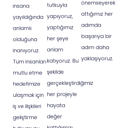
önemseyerek
tutkuyla
insana
attığımız her
yapıyoruz,
yayıldığında
adımda
yaptığımız
anlamlı
başarıya bir
her şeye
olduğuna
adım daha
anlam
inanıyoruz.
yaklaşıyoruz.
katıyoruz. Bu
Tüm insanları
şekilde
mutlu etme
gerçekleştirdiğimiz
hedefimize
her projeyle
ulaşmak için
hayata
iş ve ilişkileri
değer
geliştirme
kattığımızı