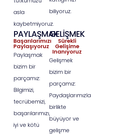
tutkumuzu
biliyoruz.
asla
kaybetmiyoruz.
PAYLAŞMAK
GELİŞMEK
Başarılarımızı
Sürekli
Paylaşıyoruz
Gelişime
Inanıyoruz
Paylaşmak
Gelişmek
bizim bir
bizim bir
parçamız:
parçamız:
Bilgimizi,
Paydaşlarımızla
tecrübemizi,
birlikte
başarılarımızı,
büyüyor ve
iyi ve kötü
gelişme