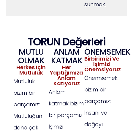
sunmak.
TORUN Değerleri
MUTLU
ANLAM
ÖNEMSEMEK
OLMAK
KATMAK
Birbirimizi Ve
Işimizi
Herkes Için
Her
Önemsiyoruz
Mutluluk
Yaptığımıza
Anlam
Önemsemek
Mutluluk
Katıyoruz
bizim bir
Anlam
bizim bir
parçamız:
katmak bizim
parçamız:
İnsanı ve
bir parçamız:
Mutluluğun
doğayı
İşimizi
daha çok